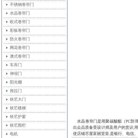
不锈钢卷帘门
水晶卷帘门
欧式卷帘门
彩板卷帘门
防火卷帘门
网花卷帘门
澳式卷帘门
车库门
伸缩门
阳光棚
推拉门
铁艺大门
铁艺楼梯
铁艺护窗
水晶卷帘门是用聚碳酸酯（PC防弹
铁艺围栏
出众品质备受设计师及用户的赏识.用
使店铺尽显富丽堂皇.是银行、电信
电机