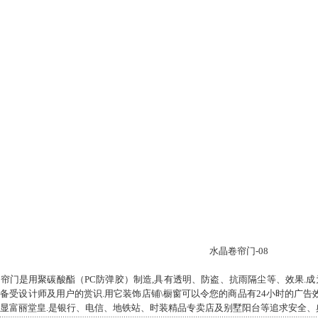
水晶卷帘门-08
帘门是用聚碳酸酯（PC防弹胶）制造,具有透明、防盗、抗雨隔尘等、效果.
备受设计师及用户的赏识.用它装饰店铺\橱窗可以令您的商品有24小时的广告效
显富丽堂皇.是银行、电信、地铁站、时装精品专卖店及别墅阳台等追求安全、