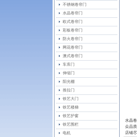
不锈钢卷帘门
水晶卷帘门
欧式卷帘门
彩板卷帘门
防火卷帘门
网花卷帘门
澳式卷帘门
车库门
伸缩门
阳光棚
推拉门
铁艺大门
铁艺楼梯
铁艺护窗
水晶卷
铁艺围栏
众品质
店铺尽
电机